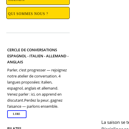
QUI SOMMES NOUS ?
CERCLE DE CONVERSATIONS
ESPAGNOL - ITALIEN - ALLEMAND -
ANGLAIS
Parler, c’est progresser — rejoignez
notre atelier de conversation. 4
langues proposées: italien,
espagnol, anglais et allemand.
Venez parler : ici, on apprend en
discutant.Perdez la peur, gagnez
l’aisance — parlons ensemble.
LIRE
La saison se t
PILATES
Discipliner s