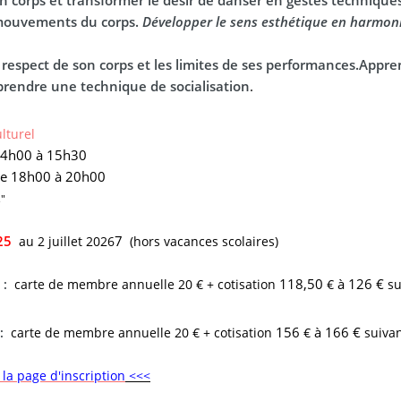
mouvements du corps.
Développer le sens esthétique
en harmon
respect de son corps et les limites de ses performances.Appren
endre une technique de socialisation
.
lturel
14h00 à 15h30
de 18h00 à 20h00
s"
25
7
au 2 juillet 2026
(hors vacances scolaires)
118,50
à 126 €
i :
carte de membre
annuelle 20 € + cotisation
€
su
156
à 166 €
i:
carte de membre
annuelle 20 € + cotisation
€
suivan
la page d'inscription
<<<