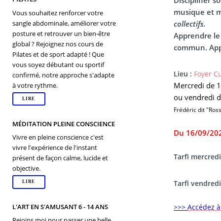
musique et 
Vous souhaitez renforcer votre
collectifs.
sangle abdominale, améliorer votre
posture et retrouver un bien-être
Apprendre le 
global ? Rejoignez nos cours de
commun. Appr
Pilates et de sport adapté ! Que
vous soyez débutant ou sportif
Lieu :
Foyer Cu
confirmé, notre approche s'adapte
Mercredi de 
à votre rythme.
ou vendredi 
LIRE
Frédéric dit "Ros
MÉDITATION PLEINE CONSCIENCE
Du 16/09/20
Vivre en pleine conscience c'est
vivre l'expérience de l'instant
Tarfi mercred
présent de façon calme, lucide et
objective.
Tarfi vendred
LIRE
>>>
Accédez à 
L'ART EN S'AMUSANT 6 - 14 ANS
Rejoins moi pour passer une belle