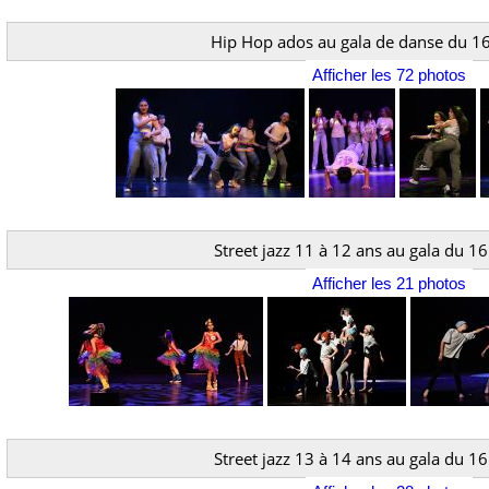
Hip Hop ados au gala de danse du 16
Afficher les 72 photos
Street jazz 11 à 12 ans au gala du 1
Afficher les 21 photos
Street jazz 13 à 14 ans au gala du 1