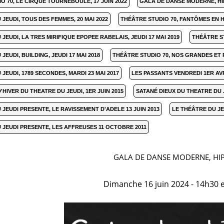
O 70, LE CIRQUE TOURNEBOULÉ, 17 JUIN 2022
GALA DE DANSE MODERNE, HIP
 JEUDI, TOUS DES FEMMES, 20 MAI 2022
THÉÂTRE STUDIO 70, FANTÔMES EN H
JEUDI, LA TRES MIRIFIQUE EPOPEE RABELAIS, JEUDI 17 MAI 2019
THÉÂTRE ST
JEUDI, BUILDING, JEUDI 17 MAI 2018
THÉÂTRE STUDIO 70, NOS GRANDES ET PE
JEUDI, 1789 SECONDES, MARDI 23 MAI 2017
LES PASSANTS VENDREDI 1ER AVRI
'HIVER DU THEATRE DU JEUDI, 1ER JUIN 2015
SATANÉ DIEUX DU THEATRE DU JE
 JEUDI PRESENTE, LE RAVISSEMENT D'ADELE 13 JUIN 2013
LE THÉÂTRE DU JE
 JEUDI PRESENTE, LES AFFREUSES 11 OCTOBRE 2011
GALA DE DANSE MODERNE, HI
Dimanche 16 juin 2024 - 14h30 