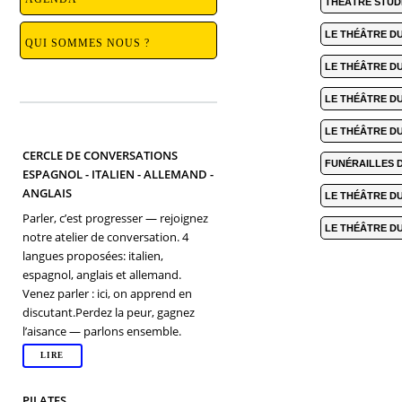
THÉÂTRE STUDI
LE THÉÂTRE DU
QUI SOMMES NOUS ?
LE THÉÂTRE DU 
LE THÉÂTRE DU 
LE THÉÂTRE DU 
CERCLE DE CONVERSATIONS
FUNÉRAILLES D
ESPAGNOL - ITALIEN - ALLEMAND -
ANGLAIS
LE THÉÂTRE DU
Parler, c’est progresser — rejoignez
LE THÉÂTRE DU
notre atelier de conversation. 4
langues proposées: italien,
espagnol, anglais et allemand.
Venez parler : ici, on apprend en
discutant.Perdez la peur, gagnez
l’aisance — parlons ensemble.
LIRE
PILATES