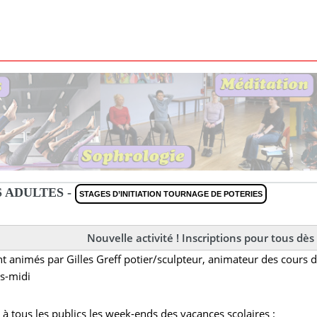
 ADULTES -
STAGES D’INITIATION TOURNAGE DE POTERIES
Nouvelle activité ! Inscriptions pour tous dès
t animés par Gilles Greff potier/sculpteur, animateur des cours d
s-midi
t à tous les publics les week-ends des vacances scolaires :